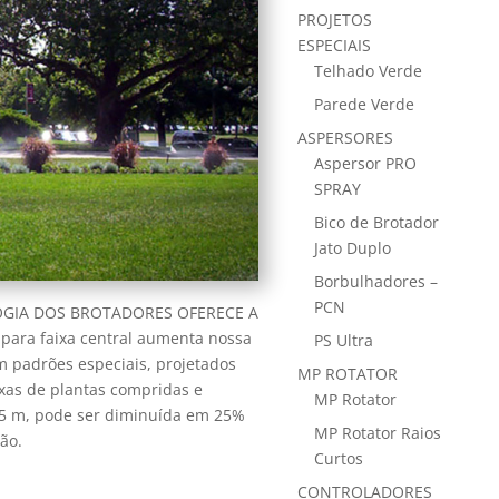
PROJETOS
ESPECIAIS
Telhado Verde
Parede Verde
ASPERSORES
Aspersor PRO
SPRAY
Bico de Brotador
Jato Duplo
Borbulhadores –
PCN
GIA DOS BROTADORES OFERECE A
para faixa central aumenta nossa
PS Ultra
m padrões especiais, projetados
MP ROTATOR
ixas de plantas compridas e
MP Rotator
1,5 m, pode ser diminuída em 25%
MP Rotator Raios
ão.
Curtos
CONTROLADORES