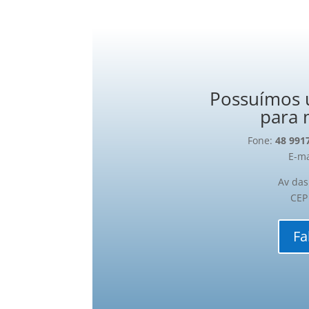
Possuímos 
para 
Fone:
48 991
E-ma
Av das
CEP
Fa