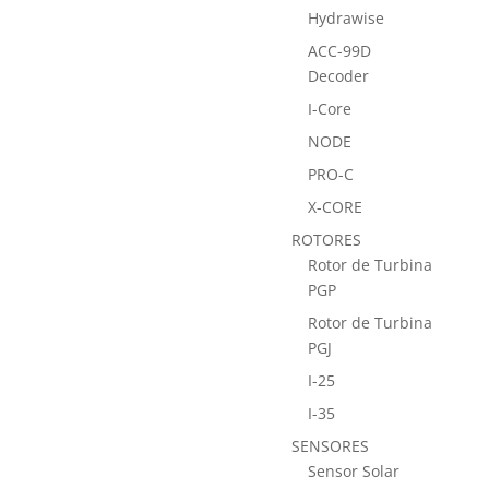
Hydrawise
ACC-99D
Decoder
I-Core
NODE
PRO-C
X-CORE
ROTORES
Rotor de Turbina
PGP
Rotor de Turbina
PGJ
I-25
I-35
SENSORES
Sensor Solar