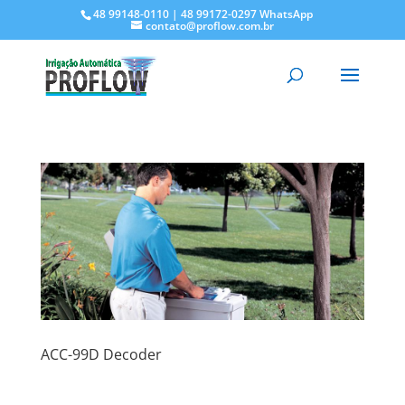
48 99148-0110 | 48 99172-0297 WhatsApp
contato@proflow.com.br
ACC-99D Decoder