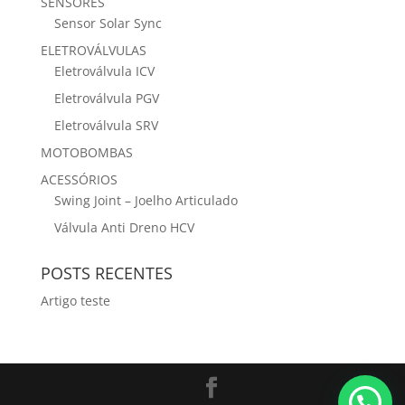
SENSORES
Sensor Solar Sync
ELETROVÁLVULAS
Eletroválvula ICV
Eletroválvula PGV
Eletroválvula SRV
MOTOBOMBAS
ACESSÓRIOS
Swing Joint – Joelho Articulado
Válvula Anti Dreno HCV
POSTS RECENTES
Artigo teste