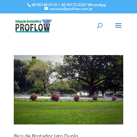
48 99148-0110 | 48 99172-0297 WhatsApp
contato@proflow.com.br
Bico de Brotador Jato Duplo