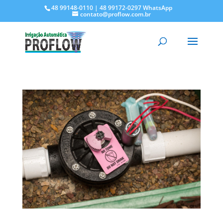
48 99148-0110 | 48 99172-0297 WhatsApp
contato@proflow.com.br