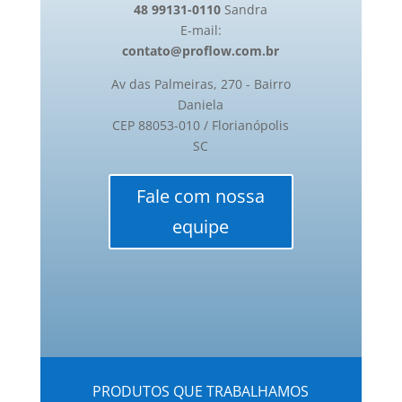
48 99131-0110
Sandra
E-mail:
contato@proflow.com.br
Av das Palmeiras, 270 - Bairro
Daniela
CEP 88053-010 / Florianópolis
SC
Fale com nossa
equipe
PRODUTOS QUE TRABALHAMOS