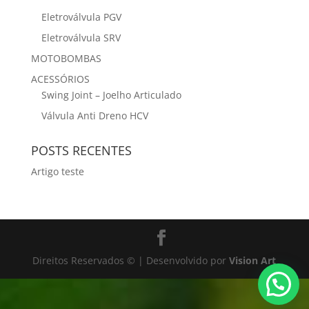
Eletroválvula PGV
Eletroválvula SRV
MOTOBOMBAS
ACESSÓRIOS
Swing Joint – Joelho Articulado
Válvula Anti Dreno HCV
POSTS RECENTES
Artigo teste
Direitos Reservados © | Desenvolvido por
Vision Art